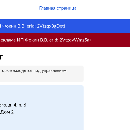
Главная страница
Фокин В.В. erid: 2Vtzqx3gDet)
еклама ИП Фокин В.В. erid: 2VtzqvWmz5a)
т
оторые находятся под управлением
о, д. 4, п. 6
. Дом 2