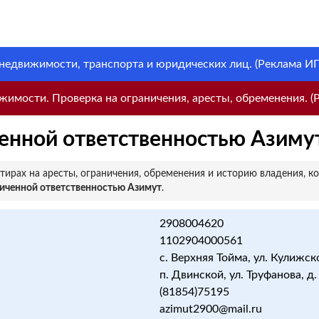
 недвижимости, транспорта и юридических лиц. (Реклама ИП 
имости. Проверка на ограничения, аресты, обременения. (Р
енной ответственностью Азиму
ирах на аресты, ограничения, обременения и историю владения, к
иченной ответственностью Азимут
.
2908004620
1102904000561
с. Верхняя Тойма, ул. Кулижског
п. Двинской, ул. Труфанова, д
(81854)75195
azimut2900@mail.ru