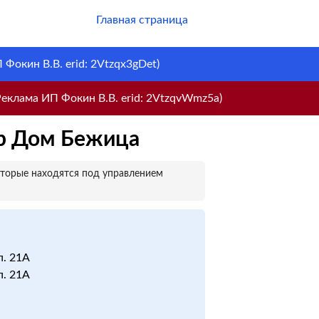
Главная страница
Фокин В.В. erid: 2Vtzqx3gDet)
еклама ИП Фокин В.В. erid: 2VtzqvWmz5a)
ер Дом Бежица
оторые находятся под управлением
п. 21А
п. 21А