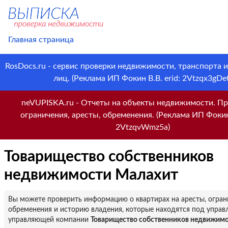
Главная страница
RosDocs.ru - сервис проверки недвижимости, транспорта 
лиц. (Реклама ИП Фокин В.В. erid: 2Vtzqx3gDet
neVUPISKA.ru - Отчеты на объекты недвижимости. Пр
ограничения, аресты, обременения. (Реклама ИП Фокин 
2VtzqvWmz5a)
Товарищество собственников
недвижимости Малахит
Вы можете проверить информацию о квартирах на аресты, огран
обременения и историю владения, которые находятся под управ
управляющей компании
Товарищество собственников недвижим