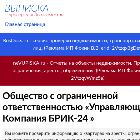
Главная страница
RosDocs.ru - сервис проверки недвижимости, транспорта 
лиц. (Реклама ИП Фокин В.В. erid: 2Vtzqx3gDet
neVUPISKA.ru - Отчеты на объекты недвижимости. Пр
ограничения, аресты, обременения. (Реклама ИП Фокин 
2VtzqvWmz5a)
Общество с ограниченной
ответственностью «Управляющ
Компания БРИК-24 »
Вы можете проверить информацию о квартирах на аресты, огран