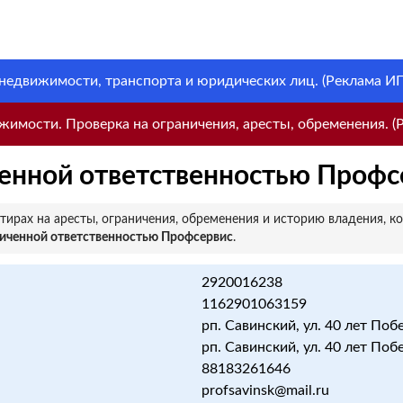
 недвижимости, транспорта и юридических лиц. (Реклама ИП 
имости. Проверка на ограничения, аресты, обременения. (Р
енной ответственностью Профс
ирах на аресты, ограничения, обременения и историю владения, к
ниченной ответственностью Профсервис
.
2920016238
1162901063159
рп. Савинский, ул. 40 лет Побед
рп. Савинский, ул. 40 лет Побед
88183261646
profsavinsk@mail.ru