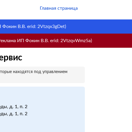
Главная страница
Фокин В.В. erid: 2Vtzqx3gDet)
еклама ИП Фокин В.В. erid: 2VtzqvWmz5a)
ервис
оторые находятся под управлением
ы, д. 1, п. 2
ы, д. 1, п. 2