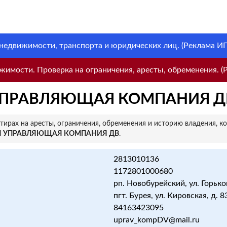
 недвижимости, транспорта и юридических лиц. (Реклама ИП 
имости. Проверка на ограничения, аресты, обременения. (Р
УПРАВЛЯЮЩАЯ КОМПАНИЯ Д
ирах на аресты, ограничения, обременения и историю владения, к
Я УПРАВЛЯЮЩАЯ КОМПАНИЯ ДВ
.
2813010136
1172801000680
рп. Новобурейский, ул. Горького
пгт. Бурея, ул. Кировская, д. 83
84163423095
uprav_kompDV@mail.ru