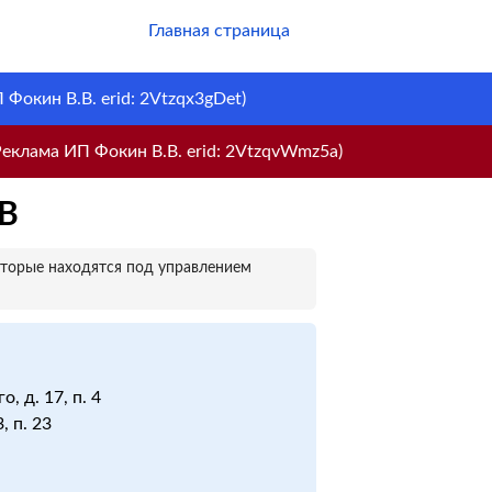
Главная страница
Фокин В.В. erid: 2Vtzqx3gDet)
еклама ИП Фокин В.В. erid: 2VtzqvWmz5a)
В
оторые находятся под управлением
, д. 17, п. 4
, п. 23