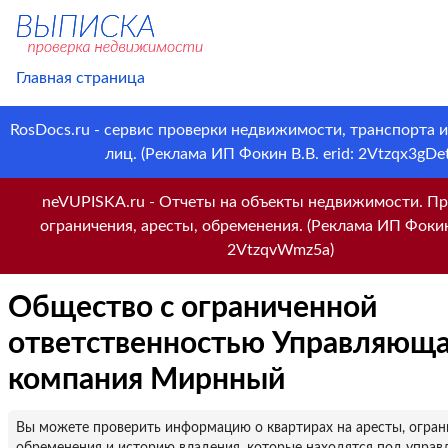
Главная страница
RosDocs.ru - сервис проверки недвижимости, транспорта 
лиц. (Реклама ИП Фокин В.В. erid: 2Vtzqx3gDet
neVUPISKA.ru - Отчеты на объекты недвижимости. Пр
ограничения, аресты, обременения. (Реклама ИП Фокин 
2VtzqvWmz5a)
Общество с ограниченной
ответственностью Управляющ
компания Мирнный
Вы можете проверить информацию о квартирах на аресты, огран