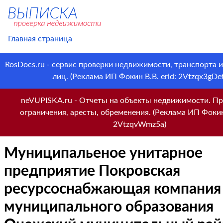
Главная страница
RosDocs.ru - сервис проверки недвижимости, транспорта 
лиц. (Реклама ИП Фокин В.В. erid: 2Vtzqx3gDet
neVUPISKA.ru - Отчеты на объекты недвижимости. Пр
ограничения, аресты, обременения. (Реклама ИП Фокин 
2VtzqvWmz5a)
Муниципальеное унитарное
предприятие Покровская
ресурсоснабжающая компания
муниципального образования