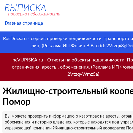
Главная страница
RosDocs.ru - сервис проверки недвижимости, транспорта 
лиц. (Реклама ИП Фокин В.В. erid: 2Vtzqx3gDet
neVUPISKA.ru - Отчеты на объекты недвижимости. Пр
ограничения, аресты, обременения. (Реклама ИП Фокин 
2VtzqvWmz5a)
Жилищно-строительный коопе
Помор
Вы можете проверить информацию о квартирах на аресты, огран
обременения и историю владения, которые находятся под управ
управляющей компании
Жилищно-строительный кооператив По