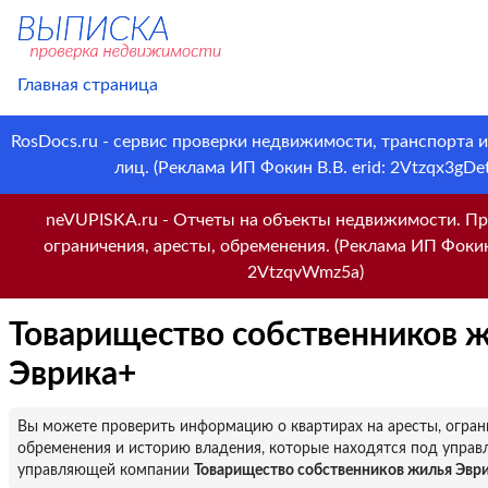
Главная страница
RosDocs.ru - сервис проверки недвижимости, транспорта 
лиц. (Реклама ИП Фокин В.В. erid: 2Vtzqx3gDet
neVUPISKA.ru - Отчеты на объекты недвижимости. Пр
ограничения, аресты, обременения. (Реклама ИП Фокин 
2VtzqvWmz5a)
Товарищество собственников 
Эврика+
Вы можете проверить информацию о квартирах на аресты, огран
обременения и историю владения, которые находятся под управ
управляющей компании
Товарищество собственников жилья Эвр