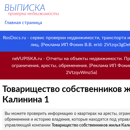
Главная страница
RosDocs.ru - сервис проверки недвижимости, транспорта 
лиц. (Реклама ИП Фокин В.В. erid: 2Vtzqx3gDet
neVUPISKA.ru - Отчеты на объекты недвижимости. Пр
ограничения, аресты, обременения. (Реклама ИП Фокин 
2VtzqvWmz5a)
Товарищество собственников 
Калинина 1
Вы можете проверить информацию о квартирах на аресты, огран
обременения и историю владения, которые находятся под управ
управляющей компании
Товарищество собственников жилья Кал