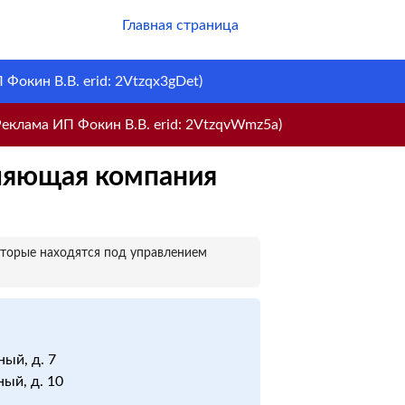
Главная страница
Фокин В.В. erid: 2Vtzqx3gDet)
еклама ИП Фокин В.В. erid: 2VtzqvWmz5a)
ляющая компания
оторые находятся под управлением
ный, д. 7
ный, д. 10