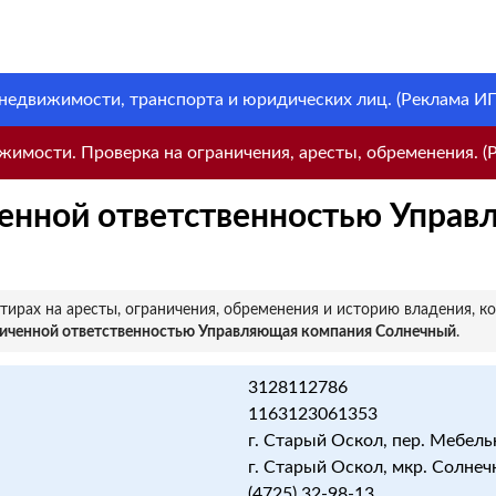
 недвижимости, транспорта и юридических лиц. (Реклама ИП 
имости. Проверка на ограничения, аресты, обременения. (Р
енной ответственностью Управ
ирах на аресты, ограничения, обременения и историю владения, к
ниченной ответственностью Управляющая компания Солнечный
.
3128112786
1163123061353
г. Старый Оскол, пер. Мебель
г. Старый Оскол, мкр. Солнеч
(4725) 32-98-13