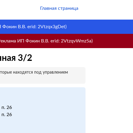
Главная страница
Фокин В.В. erid: 2Vtzqx3gDet)
еклама ИП Фокин В.В. erid: 2VtzqvWmz5a)
ная 3/2
оторые находятся под управлением
 п. 26
 п. 26