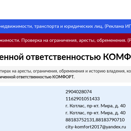
 недвижимости, транспорта и юридических лиц. (Реклама ИП 
имости. Проверка на ограничения, аресты, обременения. (Р
ченной ответственностью КОМ
ирах на аресты, ограничения, обременения и историю владения, к
ниченной ответственностью КОМФОРТ
.
2904028074
1162901051433
г. Котлас, пр-кт. Мира, д. 40
г. Котлас, пр-кт. Мира, д. 40
88183752131,88183790710
city-komfort2017@yandex.ru