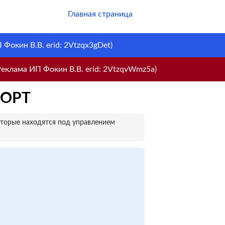
Главная страница
Фокин В.В. erid: 2Vtzqx3gDet)
еклама ИП Фокин В.В. erid: 2VtzqvWmz5a)
ФОРТ
оторые находятся под управлением