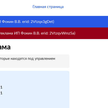
Главная страница
Фокин В.В. erid: 2Vtzqx3gDet)
еклама ИП Фокин В.В. erid: 2VtzqvWmz5a)
ама
оторые находятся под управлением
 1
 1