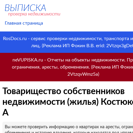
Главная страница
RosDocs.ru - сервис проверки недвижимости, транспорта 
лиц. (Реклама ИП Фокин В.В. erid: 2Vtzqx3gDet
neVUPISKA.ru - Отчеты на объекты недвижимости. Пр
ограничения, аресты, обременения. (Реклама ИП Фокин 
2VtzqvWmz5a)
Товарищество собственников
недвижимости (жилья) Костюк
А
Вы можете проверить информацию о квартирах на аресты, огран