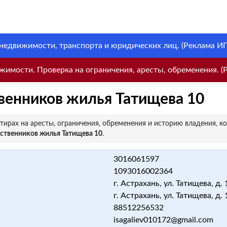
 недвижимости, транспорта и юридических лиц. (Реклама ИП 
имости. Проверка на ограничения, аресты, обременения. (Р
венников жилья Татищева 10
ирах на аресты, ограничения, обременения и историю владения, к
ственников жилья Татищева 10
.
3016061597
1093016002364
г. Астрахань, ул. Татищева, д. 
г. Астрахань, ул. Татищева, д. 1
88512256532
isagaliev010172@gmail.com