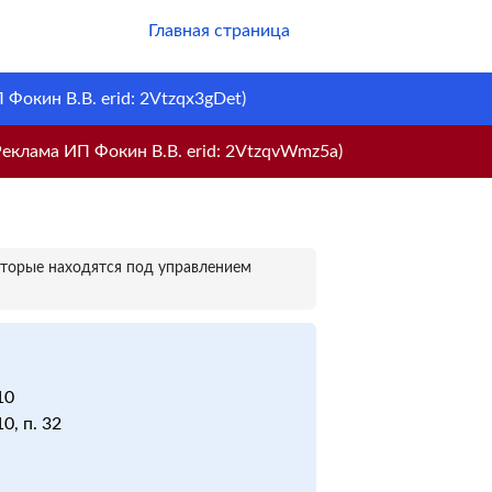
Главная страница
Фокин В.В. erid: 2Vtzqx3gDet)
еклама ИП Фокин В.В. erid: 2VtzqvWmz5a)
оторые находятся под управлением
10
0, п. 32