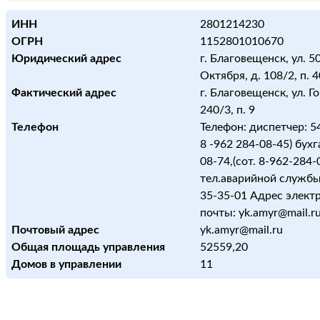
ИНН
2801214230
ОГРН
1152801010670
Юридический адрес
г. Благовещенск, ул. 5
Октября, д. 108/2, п. 
Фактический адрес
г. Благовещенск, ул. Го
240/3, п. 9
Телефон
Телефон: диспетчер: 54
8 -962 284-08-45) бухг
08-74,(сот. 8-962-284-
тел.аварийной службы
35-35-01 Адрес элект
почты: yk.amyr@mail.r
Почтовый адрес
yk.amyr@mail.ru
Общая площадь управления
52559,20
Домов в управлении
11