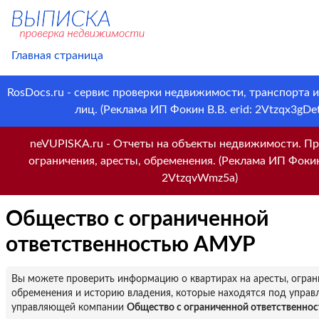
Главная страница
RosDocs.ru - сервис проверки недвижимости, транспорта 
лиц. (Реклама ИП Фокин В.В. erid: 2Vtzqx3gDet
neVUPISKA.ru - Отчеты на объекты недвижимости. Пр
ограничения, аресты, обременения. (Реклама ИП Фокин 
2VtzqvWmz5a)
Общество с ограниченной
ответственностью АМУР
Вы можете проверить информацию о квартирах на аресты, огран
обременения и историю владения, которые находятся под управ
управляющей компании
Общество с ограниченной ответственн