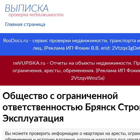
Главная страница
RosDocs.ru - сервис проверки недвижимости, транспорта 
лиц. (Реклама ИП Фокин В.В. erid: 2Vtzqx3gDet
neVUPISKA.ru - Отчеты на объекты недвижимости. Пр
ограничения, аресты, обременения. (Реклама ИП Фокин 
2VtzqvWmz5a)
Общество с ограниченной
ответственностью Брянск Стро
Эксплуатация
Вы можете проверить информацию о квартирах на аресты, огран