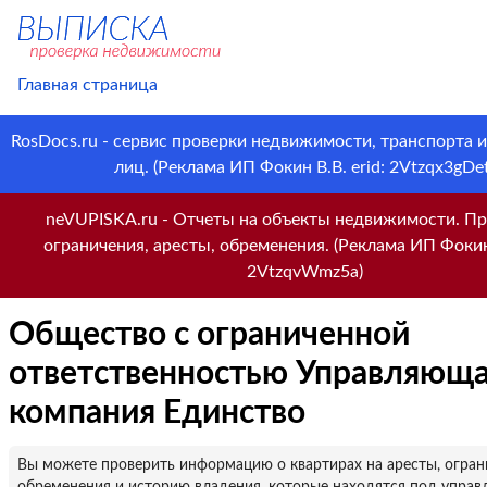
Главная страница
RosDocs.ru - сервис проверки недвижимости, транспорта 
лиц. (Реклама ИП Фокин В.В. erid: 2Vtzqx3gDet
neVUPISKA.ru - Отчеты на объекты недвижимости. Пр
ограничения, аресты, обременения. (Реклама ИП Фокин 
2VtzqvWmz5a)
Общество с ограниченной
ответственностью Управляющ
компания Единство
Вы можете проверить информацию о квартирах на аресты, огран