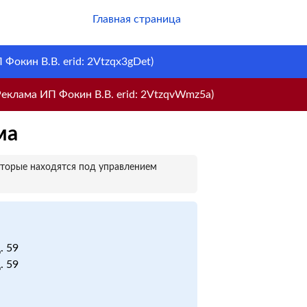
Главная страница
Фокин В.В. erid: 2Vtzqx3gDet)
еклама ИП Фокин В.В. erid: 2VtzqvWmz5a)
ма
оторые находятся под управлением
. 59
. 59