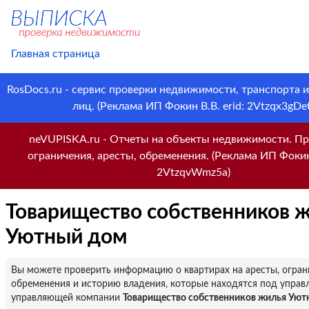
Главная страница
RosDocs.ru - сервис проверки недвижимости, транспорта 
лиц. (Реклама ИП Фокин В.В. erid: 2Vtzqx3gDet
neVUPISKA.ru - Отчеты на объекты недвижимости. Пр
ограничения, аресты, обременения. (Реклама ИП Фокин 
2VtzqvWmz5a)
Товарищество собственников 
Уютный дом
Вы можете проверить информацию о квартирах на аресты, огран
обременения и историю владения, которые находятся под управ
управляющей компании
Товарищество собственников жилья Уют