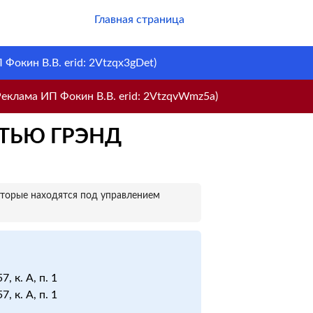
Главная страница
Фокин В.В. erid: 2Vtzqx3gDet)
еклама ИП Фокин В.В. erid: 2VtzqvWmz5a)
ТЬЮ ГРЭНД
оторые находятся под управлением
7, к. А, п. 1
7, к. А, п. 1