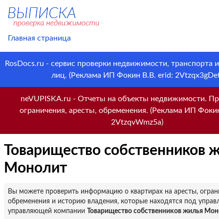
Главная страница
RosDocs.ru - сервис проверки недвижимости, транспорта 
лиц. (Реклама ИП Фокин В.В. erid: 2Vtzqx3gDet
neVUPISKA.ru - Отчеты на объекты недвижимости. Пр
ограничения, аресты, обременения. (Реклама ИП Фокин 
2VtzqvWmz5a)
Товарищество собственников 
Монолит
Вы можете проверить информацию о квартирах на аресты, огран
обременения и историю владения, которые находятся под управ
управляющей компании
Товарищество собственников жилья Мон