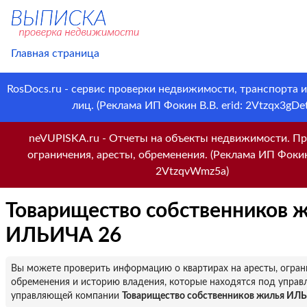
Главная страница
RosDocs.ru - сервис проверки недвижимости, транспорта 
лиц. (Реклама ИП Фокин В.В. erid: 2Vtzqx3gDet
neVUPISKA.ru - Отчеты на объекты недвижимости. Пр
ограничения, аресты, обременения. (Реклама ИП Фокин 
2VtzqvWmz5a)
Товарищество собственников 
ИЛЬИЧА 26
Вы можете проверить информацию о квартирах на аресты, огран
обременения и историю владения, которые находятся под управ
управляющей компании
Товарищество собственников жилья ИЛ