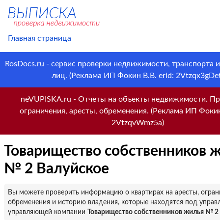
Главная страница
RosDocs.ru - сервис проверки недвижимости, транспорта 
лиц. (Реклама ИП Фокин В.В. erid: 2Vtzqx3gDet
neVUPISKA.ru - Отчеты на объекты недвижимости. Пр
ограничения, аресты, обременения. (Реклама ИП Фокин 
2VtzqvWmz5a)
Товарищество собственников 
№ 2 Валуйское
Вы можете проверить информацию о квартирах на аресты, огран
обременения и историю владения, которые находятся под управ
управляющей компании
Товарищество собственников жилья № 2