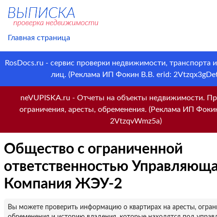
Главная страница
RosDocs.ru - сервис проверки недвижимости, транспорта 
лиц. (Реклама ИП Фокин В.В. erid: 2Vtzqx3gDet
neVUPISKA.ru - Отчеты на объекты недвижимости. Пр
ограничения, аресты, обременения. (Реклама ИП Фокин 
2VtzqvWmz5a)
Общество с ограниченной
ответственностью Управляющ
Компания ЖЭУ-2
Вы можете проверить информацию о квартирах на аресты, огран