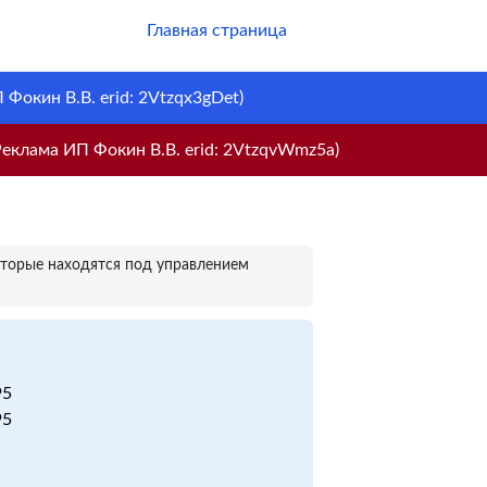
Главная страница
Фокин В.В. erid: 2Vtzqx3gDet)
еклама ИП Фокин В.В. erid: 2VtzqvWmz5a)
оторые находятся под управлением
95
95