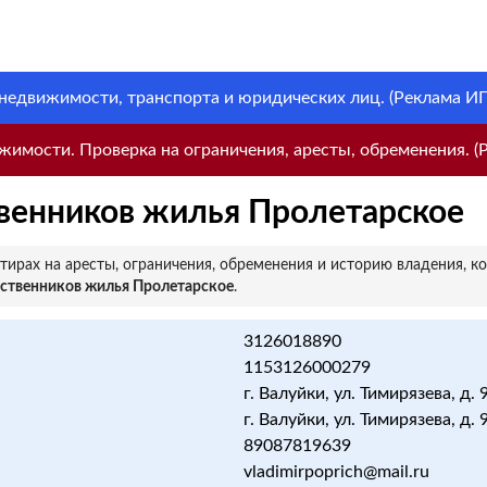
 недвижимости, транспорта и юридических лиц. (Реклама ИП 
имости. Проверка на ограничения, аресты, обременения. (Р
венников жилья Пролетарское
ирах на аресты, ограничения, обременения и историю владения, к
бственников жилья Пролетарское
.
3126018890
1153126000279
г. Валуйки, ул. Тимирязева, д. 
г. Валуйки, ул. Тимирязева, д. 
89087819639
vladimirpoprich@mail.ru