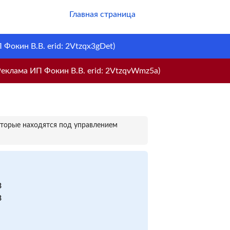
Главная страница
Фокин В.В. erid: 2Vtzqx3gDet)
еклама ИП Фокин В.В. erid: 2VtzqvWmz5a)
оторые находятся под управлением
3
3