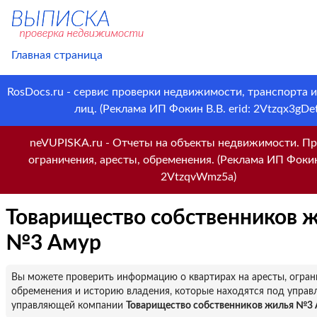
Главная страница
RosDocs.ru - сервис проверки недвижимости, транспорта 
лиц. (Реклама ИП Фокин В.В. erid: 2Vtzqx3gDet
neVUPISKA.ru - Отчеты на объекты недвижимости. Пр
ограничения, аресты, обременения. (Реклама ИП Фокин 
2VtzqvWmz5a)
Товарищество собственников 
№3 Амур
Вы можете проверить информацию о квартирах на аресты, огран
обременения и историю владения, которые находятся под управ
управляющей компании
Товарищество собственников жилья №3