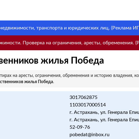
 недвижимости, транспорта и юридических лиц. (Реклама ИП 
имости. Проверка на ограничения, аресты, обременения. (Р
венников жилья Победа
ирах на аресты, ограничения, обременения и историю владения, к
бственников жилья Победа
.
3017062875
1103017000514
г. Астрахань, ул. Генерала Епиш
г. Астрахань, ул. Генерала Епиш
52-09-76
pobedat@inbox.ru