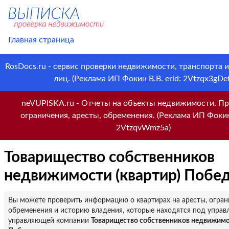
Главная страница
RosDocs.ru - сервис проверки недвижимости, транспорта 
лиц. (Реклама ИП Фокин В.В. erid: 2Vtzqx3gDet
neVUPISKA.ru - Отчеты на объекты недвижимости. Пр
ограничения, аресты, обременения. (Реклама ИП Фокин 
2VtzqvWmz5a)
Товарищество собственников
недвижимости (квартир) Побе
Вы можете проверить информацию о квартирах на аресты, огран
обременения и историю владения, которые находятся под управ
управляющей компании
Товарищество собственников недвижимо