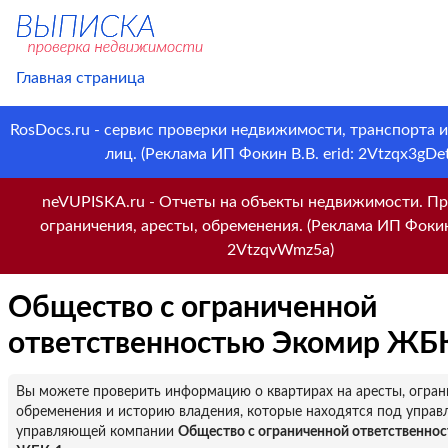
Главная страница
RosDocs.ru - сервис проверки недвижимости, транспорта 
лиц. (Реклама ИП Фокин В.В. erid: 2Vtzqx3gDet
neVUPISKA.ru - Отчеты на объекты недвижимости. Пр
ограничения, аресты, обременения. (Реклама ИП Фокин 
2VtzqvWmz5a)
Общество с ограниченной
ответственностью Экомир ЖБ
Вы можете проверить информацию о квартирах на аресты, огран
обременения и историю владения, которые находятся под управ
управляющей компании
Общество с ограниченной ответственно