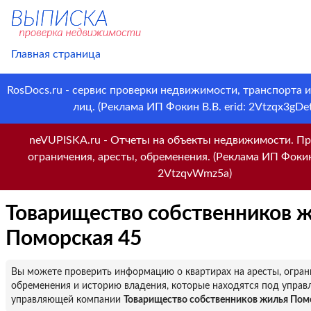
Главная страница
RosDocs.ru - сервис проверки недвижимости, транспорта 
лиц. (Реклама ИП Фокин В.В. erid: 2Vtzqx3gDet
neVUPISKA.ru - Отчеты на объекты недвижимости. Пр
ограничения, аресты, обременения. (Реклама ИП Фокин 
2VtzqvWmz5a)
Товарищество собственников 
Поморская 45
Вы можете проверить информацию о квартирах на аресты, огран
обременения и историю владения, которые находятся под управ
управляющей компании
Товарищество собственников жилья Пом