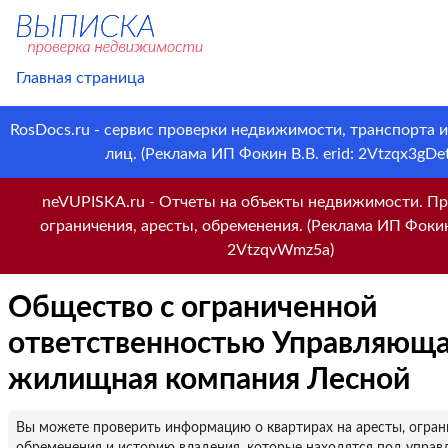
Главная страница
RosDocs.ru - сервис проверки недвижимости, транспорта 
лиц. (Реклама ИП Фокин В.В. erid: 2Vtzqx3gDet
neVUPISKA.ru - Отчеты на объекты недвижимости. Пр
ограничения, аресты, обременения. (Реклама ИП Фокин 
2VtzqvWmz5a)
Общество с ограниченной
ответственностью Управляющ
жилищная компания Лесной
Вы можете проверить информацию о квартирах на аресты, огран