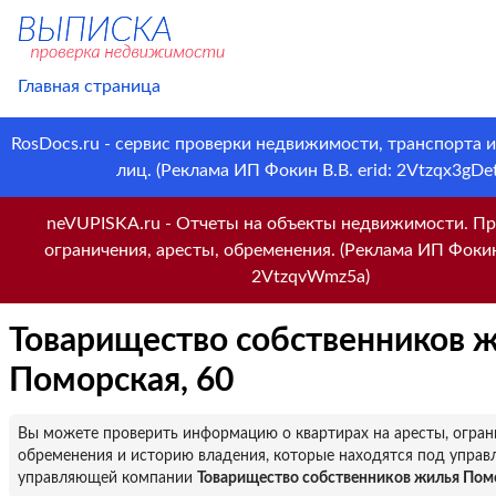
Главная страница
RosDocs.ru - сервис проверки недвижимости, транспорта 
лиц. (Реклама ИП Фокин В.В. erid: 2Vtzqx3gDet
neVUPISKA.ru - Отчеты на объекты недвижимости. Пр
ограничения, аресты, обременения. (Реклама ИП Фокин 
2VtzqvWmz5a)
Товарищество собственников 
Поморская, 60
Вы можете проверить информацию о квартирах на аресты, огран
обременения и историю владения, которые находятся под управ
управляющей компании
Товарищество собственников жилья Помо