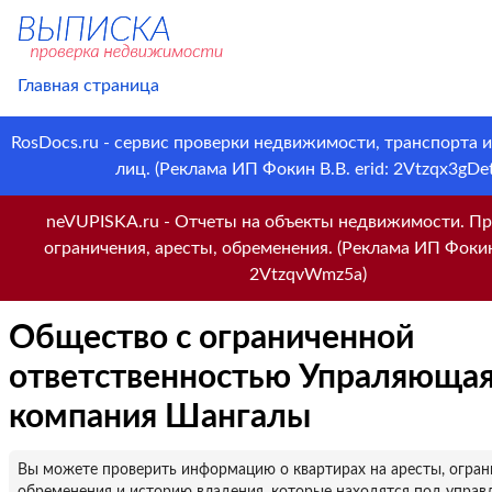
Главная страница
RosDocs.ru - сервис проверки недвижимости, транспорта 
лиц. (Реклама ИП Фокин В.В. erid: 2Vtzqx3gDet
neVUPISKA.ru - Отчеты на объекты недвижимости. Пр
ограничения, аресты, обременения. (Реклама ИП Фокин 
2VtzqvWmz5a)
Общество с ограниченной
ответственностью Упраляюща
компания Шангалы
Вы можете проверить информацию о квартирах на аресты, огран