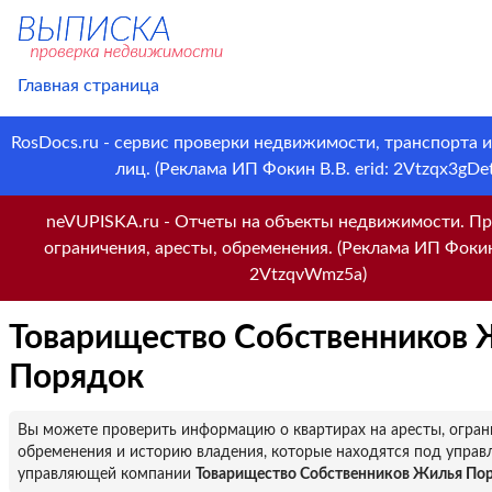
Главная страница
RosDocs.ru - сервис проверки недвижимости, транспорта 
лиц. (Реклама ИП Фокин В.В. erid: 2Vtzqx3gDet
neVUPISKA.ru - Отчеты на объекты недвижимости. Пр
ограничения, аресты, обременения. (Реклама ИП Фокин 
2VtzqvWmz5a)
Товарищество Собственников
Порядок
Вы можете проверить информацию о квартирах на аресты, огран
обременения и историю владения, которые находятся под управ
управляющей компании
Товарищество Собственников Жилья По