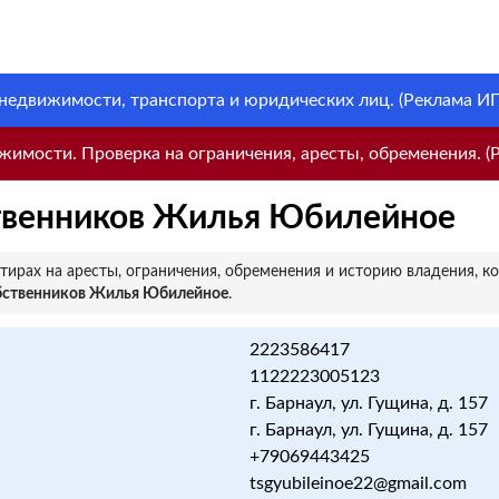
 недвижимости, транспорта и юридических лиц. (Реклама ИП 
имости. Проверка на ограничения, аресты, обременения. (Р
твенников Жилья Юбилейное
ирах на аресты, ограничения, обременения и историю владения, к
бственников Жилья Юбилейное
.
2223586417
1122223005123
г. Барнаул, ул. Гущина, д. 157
г. Барнаул, ул. Гущина, д. 157
+79069443425
tsgyubileinoe22@gmail.com