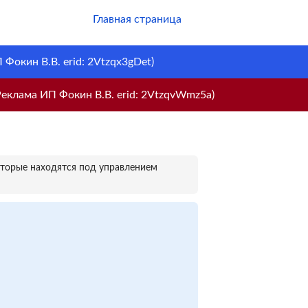
Главная страница
Фокин В.В. erid: 2Vtzqx3gDet)
еклама ИП Фокин В.В. erid: 2VtzqvWmz5a)
оторые находятся под управлением