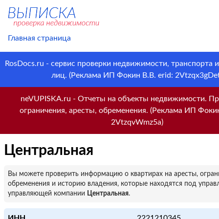
Главная страница
RosDocs.ru - сервис проверки недвижимости, транспорта 
лиц. (Реклама ИП Фокин В.В. erid: 2Vtzqx3gDet
neVUPISKA.ru - Отчеты на объекты недвижимости. Пр
ограничения, аресты, обременения. (Реклама ИП Фокин 
2VtzqvWmz5a)
Центральная
Вы можете проверить информацию о квартирах на аресты, огран
обременения и историю владения, которые находятся под управ
управляющей компании
Центральная
.
ИНН
2221210345