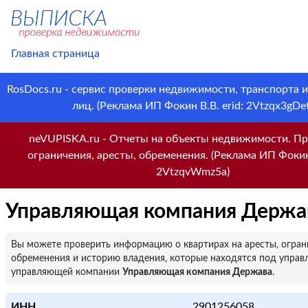
Главная страница
RosDocs.ru - сервис проверки недвижимости, транспорта 
лиц. (Реклама ИП Фокин В.В. erid: 2Vtzqx3gDet
neVUPISKA.ru - Отчеты на объекты недвижимости. Пр
ограничения, аресты, обременения. (Реклама ИП Фокин 
2VtzqvWmz5a)
Управляющая компания Держа
Вы можете проверить информацию о квартирах на аресты, огран
обременения и историю владения, которые находятся под управ
управляющей компании
Управляющая компания Держава
.
ИНН
2901256058