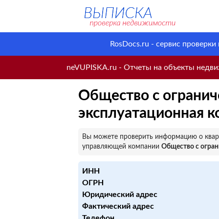
RosDocs.ru - сервис проверки
neVUPISKA.ru - Отчеты на объекты недвиж
Общество с ограни
эксплуатационная 
Вы можете проверить информацию о кварт
управляющей компании
Общество с огра
ИНН
ОГРН
Юридический адрес
Фактический адрес
Телефон