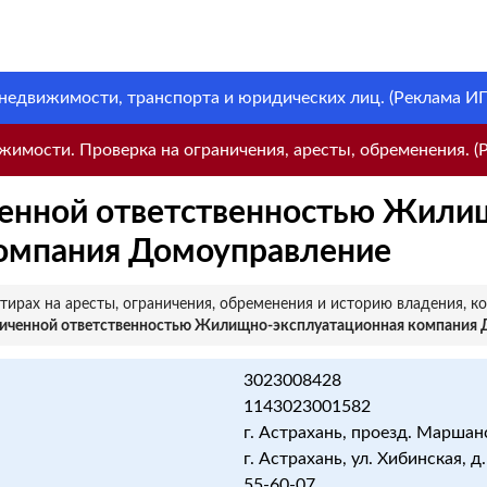
 недвижимости, транспорта и юридических лиц. (Реклама ИП 
имости. Проверка на ограничения, аресты, обременения. (Р
ченной ответственностью Жили
компания Домоуправление
ирах на аресты, ограничения, обременения и историю владения, к
ниченной ответственностью Жилищно-эксплуатационная компания
3023008428
1143023001582
г. Астрахань, проезд. Маршанс
г. Астрахань, ул. Хибинская, д. 
55-60-07