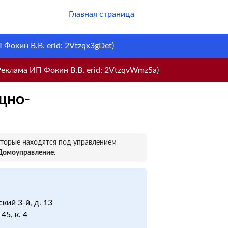
Главная страница
Фокин В.В. erid: 2Vtzqx3gDet)
еклама ИП Фокин В.В. erid: 2VtzqvWmz5a)
щно-
оторые находятся под управлением
 Домоуправление
.
кий 3-й, д. 13
45, к. 4