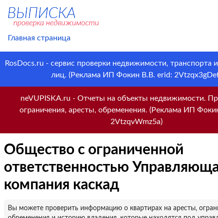
Главная страница
RosDocs.ru - сервис проверки недвижимости, транспорта 
лиц. (Реклама ИП Фокин В.В. erid: 2Vtzqx3gDet
neVUPISKA.ru - Отчеты на объекты недвижимости. Пр
ограничения, аресты, обременения. (Реклама ИП Фокин 
2VtzqvWmz5a)
Общество с ограниченной
ответственностью Управляющ
компания каскад
Вы можете проверить информацию о квартирах на аресты, огран