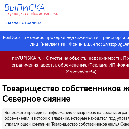
Главная страница
RosDocs.ru - сервис проверки недвижимости, транспорта 
лиц. (Реклама ИП Фокин В.В. erid: 2Vtzqx3gDet
neVUPISKA.ru - Отчеты на объекты недвижимости. Пр
ограничения, аресты, обременения. (Реклама ИП Фокин 
2VtzqvWmz5a)
Товарищество собственников 
Северное сияние
Вы можете проверить информацию о квартирах на аресты, огран
обременения и историю владения, которые находятся под управ
управляющей компании
Товарищество собственников жилья Севе