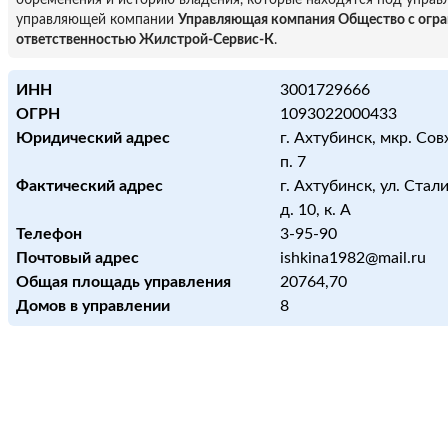
обременения и историю владения, которые находятся под управ
управляющей компании
Управляющая компания Общество с огр
ответственностью Жилстрой-Сервис-К
.
ИНН
3001729666
ОГРН
1093022000433
Юридический адрес
г. Ахтубинск, мкр. Совх
п. 7
Фактический адрес
г. Ахтубинск, ул. Стал
д. 10, к. А
Телефон
3-95-90
Почтовый адрес
ishkina1982@mail.ru
Общая площадь управления
20764,70
Домов в управлении
8