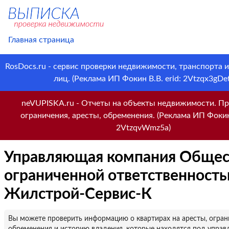
Главная страница
RosDocs.ru - сервис проверки недвижимости, транспорта 
лиц. (Реклама ИП Фокин В.В. erid: 2Vtzqx3gDet
neVUPISKA.ru - Отчеты на объекты недвижимости. Пр
ограничения, аресты, обременения. (Реклама ИП Фокин 
2VtzqvWmz5a)
Управляющая компания Общес
ограниченной ответственност
Жилстрой-Сервис-К
Вы можете проверить информацию о квартирах на аресты, огран