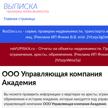
Главная страница
RosDocs.ru - сервис проверки недвижимости, транспорта 
лиц. (Реклама ИП Фокин В.В. erid: 2Vtzqx3gDet
neVUPISKA.ru - Отчеты на объекты недвижимости. Пр
ограничения, аресты, обременения. (Реклама ИП Фокин 
2VtzqvWmz5a)
ООО Управляющая компания
Академия
Вы можете проверить информацию о квартирах на аресты, огран
обременения и историю владения, которые находятся под управ
управляющей компании
ООО Управляющая компания Академия
.