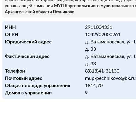
обременения и историю владения, которые находятся под управ
управляющей компании
МУП Каргопольскиого муниципального 
Архангельской области Печниково
.
ИНН
2911004331
ОГРН
1042902000261
Юридический адрес
д. Ватамановская, ул.
д. 33
Фактический адрес
д. Ватамановская, ул.
д. 33
Телефон
8(818)41-31130
Почтовый адрес
mup-pechnikovo@bk.ru
Общая площадь управления
1814,70
Домов в управлении
9