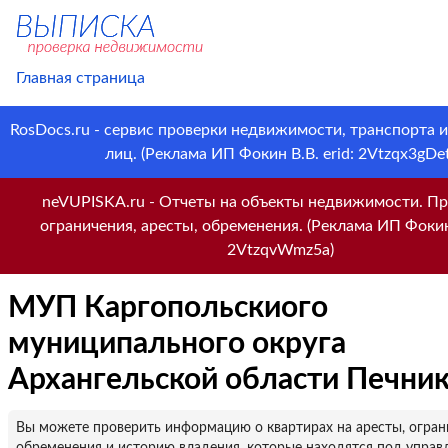
Главная страница
RosDocs.ru - сервис проверки недвижимости, транспорта 
лиц. (Реклама ИП Фокин В.В. erid: 2Vtzqx3gDet
neVUPISKA.ru - Отчеты на объекты недвижимости. Пр
ограничения, аресты, обременения. (Реклама ИП Фокин 
2VtzqvWmz5a)
МУП Каргопольскиого
муниципального округа
Архангельской области Печни
Вы можете проверить информацию о квартирах на аресты, огран