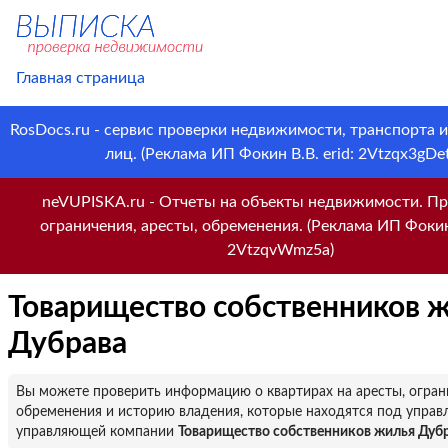
Главная страница
RosDocs.ru - сервис проверки недвижимости, транспорта 
лиц. (Реклама ИП Фокин В.В. erid: 2Vtzqx3gDet
neVUPISKA.ru - Отчеты на объекты недвижимости. Пр
ограничения, аресты, обременения. (Реклама ИП Фокин 
2VtzqvWmz5a)
Товарищество собственников 
Дубрава
Вы можете проверить информацию о квартирах на аресты, огран
обременения и историю владения, которые находятся под управ
управляющей компании
Товарищество собственников жилья Дуб