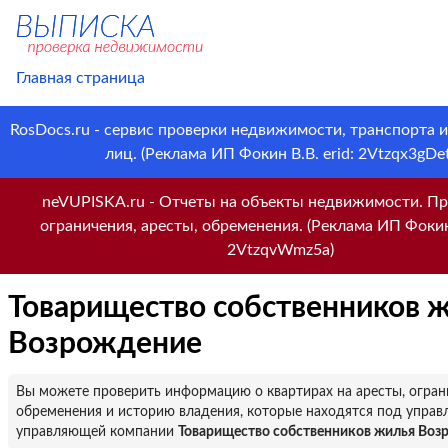
Главная страница
RosDocs.ru - сервис проверки недвижимости, транспорта 
лиц. (Реклама ИП Фокин В.В. erid: 2Vtzqx3gDet
neVUPISKA.ru - Отчеты на объекты недвижимости. Пр
ограничения, аресты, обременения. (Реклама ИП Фокин 
2VtzqvWmz5a)
Товарищество собственников 
Возрождение
Вы можете проверить информацию о квартирах на аресты, огран
обременения и историю владения, которые находятся под управ
управляющей компании
Товарищество собственников жилья Воз