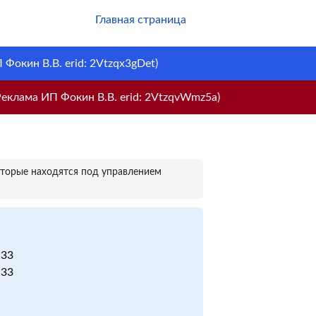
Главная страница
Фокин В.В. erid: 2Vtzqx3gDet)
еклама ИП Фокин В.В. erid: 2VtzqvWmz5a)
оторые находятся под управлением
 33
 33